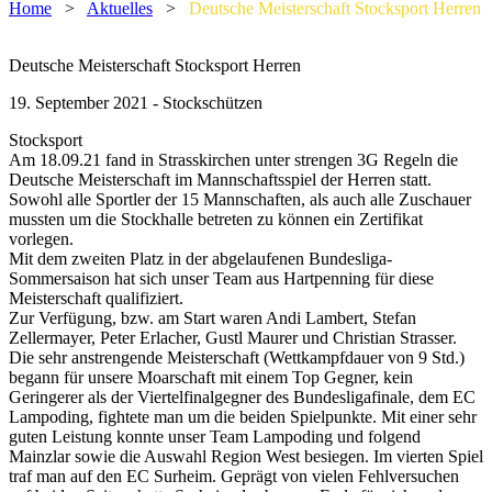
Home
>
Aktuelles
>
Deutsche Meisterschaft Stocksport Herren
Deutsche Meisterschaft Stocksport Herren
19. September 2021 - Stockschützen
Stocksport
Am 18.09.21 fand in Strasskirchen unter strengen 3G Regeln die
Deutsche Meisterschaft im Mannschaftsspiel der Herren statt.
Sowohl alle Sportler der 15 Mannschaften, als auch alle Zuschauer
mussten um die Stockhalle betreten zu können ein Zertifikat
vorlegen.
Mit dem zweiten Platz in der abgelaufenen Bundesliga-
Sommersaison hat sich unser Team aus Hartpenning für diese
Meisterschaft qualifiziert.
Zur
Verfügung, bzw. am Start waren Andi Lambert, Stefan
Zellermayer, Peter Erlacher, Gustl Maurer und Christian Strasser.
Die sehr anstrengende Meisterschaft (Wettkampfdauer von 9 Std.)
begann für unsere Moarschaft mit einem Top Gegner, kein
Geringerer als der Viertelfinalgegner des Bundesligafinale, dem EC
Lampoding, fightete man um die beiden Spielpunkte. Mit einer sehr
guten Leistung konnte unser Team Lampoding und folgend
Mainzlar sowie die Auswahl Region West besiegen. Im vierten Spiel
traf man auf den EC Surheim. Geprägt von vielen Fehlversuchen