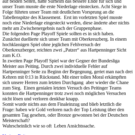
auf beiden Seiten, hatte Surheim das bessere Ende für sich und
unser Team musste die erste Niederlage einstecken. Acht Siege in
Folge führten unser Team mit deutlichem Vorsprung an die
Tabellenspitze des Klassement. Erst im vorletzten Spiel musste
noch eine Niederlage eingesteckt werden, diese änderte aber nichts
mehr am Zwischenergebnis nach der Gruppenphase.
Die folgenden Page Playoff Spiele sollten es in sich haben.
Zunächst duellierte sich unser Team mit Oberkreuzberg. In einem
hochklassigen Spiel ohne jeglichen Fehlversuch der
Oberkreuzberger, reichten zwei „Patzer“ aus Hartpenninger Sicht
zum K.O.
In zweiten Page Playoff Spiel war der Gegner der Bundesliga
Meister aus Peiting. Durch zwei individuelle Fehler auf
Hartpenninger Seite zu Beginn der Begegnung, geriet man nach drei
Kehren mit 0:13 in Rückstand. Mit einer tollen Moral erkämpften
sich unsere Herren zum letzten Durchgang aber wieder die Chane
zum Sieg. Einen genialen letzten Versuch des Peitinger Teams
konnten die Hartpenninger trotz zwei noch möglichen Versuchen
nicht lösen und verloren denkbar knapp.
Somit wurde nichts aus dem Finaleinzug und blieb letztlich die
Frage: haben wir Gold verloren nach der Top Leistung über den
gesamten Tag gesehen, oder Bronze gewonnen bei der Deutschen
Meisterschaft?
Wahrscheinlich wie so oft Leben Ansichtssache.