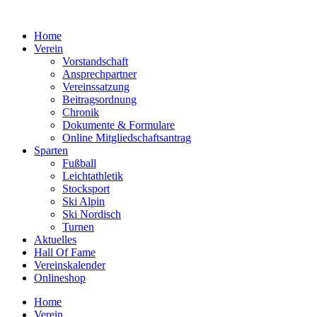
Zum
Inhalt
Home
springen
Verein
Vorstandschaft
Ansprechpartner
Vereinssatzung
Beitragsordnung
Chronik
Dokumente & Formulare
Online Mitgliedschaftsantrag
Sparten
Fußball
Leichtathletik
Stocksport
Ski Alpin
Ski Nordisch
Turnen
Aktuelles
Hall Of Fame
Vereinskalender
Onlineshop
Home
Verein