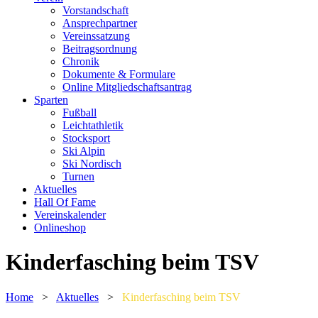
Vorstandschaft
Ansprechpartner
Vereinssatzung
Beitragsordnung
Chronik
Dokumente & Formulare
Online Mitgliedschaftsantrag
Sparten
Fußball
Leichtathletik
Stocksport
Ski Alpin
Ski Nordisch
Turnen
Aktuelles
Hall Of Fame
Vereinskalender
Onlineshop
Kinderfasching beim TSV
Home
>
Aktuelles
>
Kinderfasching beim TSV