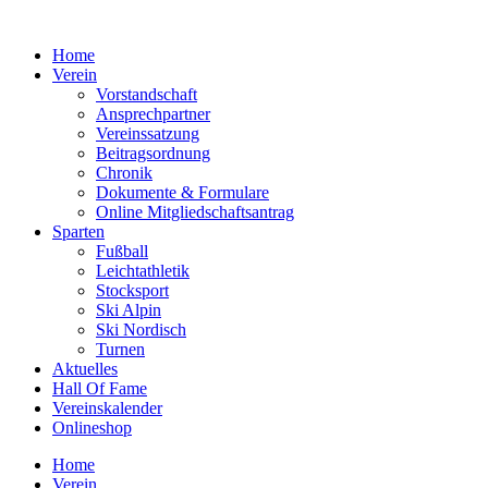
Zum
Inhalt
Home
springen
Verein
Vorstandschaft
Ansprechpartner
Vereinssatzung
Beitragsordnung
Chronik
Dokumente & Formulare
Online Mitgliedschaftsantrag
Sparten
Fußball
Leichtathletik
Stocksport
Ski Alpin
Ski Nordisch
Turnen
Aktuelles
Hall Of Fame
Vereinskalender
Onlineshop
Home
Verein